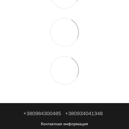
+380984300485
+380934041348
Контактная информация